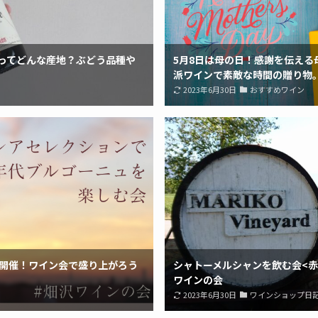
ってどんな産地？ぶどう品種や
5月8日は母の日！感謝を伝える
派ワインで素敵な時間の贈り物
2023年6月30日
おすすめワイン
を開催！ワイン会で盛り上がろう
シャトーメルシャンを飲む会<赤編>
ワインの会
2023年6月30日
ワインショップ日