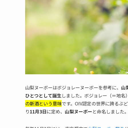
山梨ヌーボーはボジョレーヌーボーを参考に、
山
ひとつとして誕生
しました。ボジョレー（＝地名
の新酒という意味
です。OIV認定の世界に誇るぶ
り
11月3日
に定め、
山梨ヌーボー
と命名しました