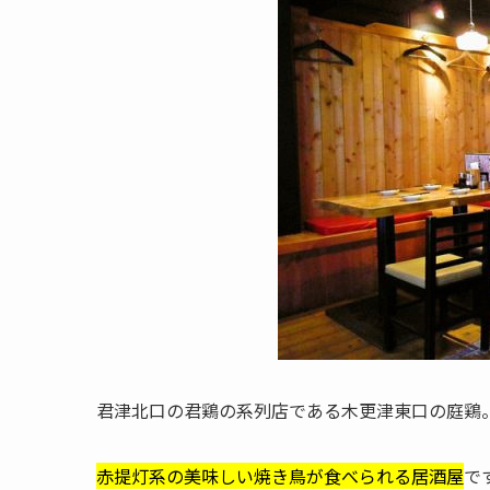
君津北口の君鶏の系列店である木更津東口の庭鶏
赤提灯系の美味しい焼き鳥が食べられる居酒屋
で