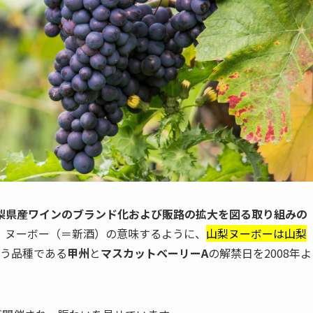
梨県産ワインのブランド化および販路の拡大を図る取り組みの
）ヌーボー（＝新酒）の意味するように、
山梨ヌーボーは山梨
どう品種である
甲州
と
マスカットベーリーA
の解禁日を2008年よ
。